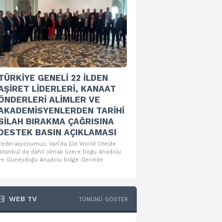
Federasyonumuzun 6.
düzenlediği Gençlerl
Geleceği İnşa Et Kon
Federasyonumuz tarafından kur
Yılı münasebetiyle aşiret reisleri,
akademisyenler ve sivil toplum 
TÜRKİYE GENELİ 22 İLDEN
AŞİRET LİDERLERİ, KANAAT
ÖNDERLERİ ALİMLER VE
AKADEMİSYENLERDEN TARİHİ
SİLAH BIRAKMA ÇAĞRISINA
DESTEK BASIN AÇIKLAMASI
Federasyonumuz, Van’da Elit World Otelde
İstanbul da dahil olmak üzere Doğu Anadolu
ve Güneydoğu Anadolu bölge illerinde
WEB TV
TÜMÜNÜ GÖSTER