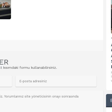
Federasyonumuzun 6. Yılında
düzenlediği Gençlerle
Geleceği İnşa Et Kongresi
Federasyonumuz tarafından kuruluşunun 6.
Yılı münasebetiyle aşiret reisleri,
akademisyenler ve sivil toplum örgütü
ER
t kısımdaki formu kullanabilirsiniz.