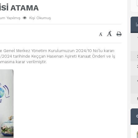
İSİ ATAMA
um Yapılmış
Kişi Okumuş
+
-
 Genel Merkez Yönetim Kurulumuzun 2024/10 No’lu kararı
5/2024 tarihinde Keççan Hasenan Aşireti Kanaat Önderi ve İş
asına karar verilmiştir.