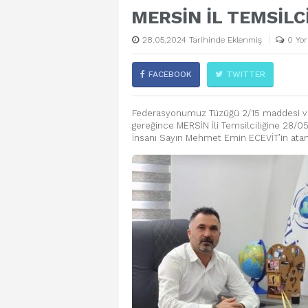
MERSİN İL TEMSİLC
28.05.2024 Tarihinde Eklenmiş
0 Yor
FACEBOOK
TWITTER
Federasyonumuz Tüzüğü 2/15 maddesi ve
gereğince MERSİN İli Temsilciliğine 28/0
İnsanı Sayın Mehmet Emin ECEVİT’in atanm