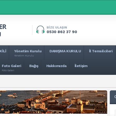
BİZE ULAŞIN
0530 862 37 90
KİLİ
Yönetim Kurulu
DANIŞMA KURULU
İl Temsilcileri
Yönetim Kurulu
Foto Galeri
Bağış
Hakkımızda
İletişim
Foto Galeri