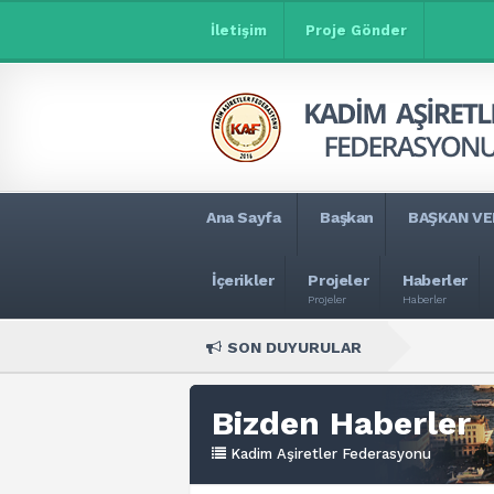
İletişim
Proje Gönder
Ana Sayfa
Başkan
BAŞKAN VE
İçerikler
Projeler
Haberler
Projeler
Haberler
SON DUYURULAR
Bizden Haberler
Kadim Aşiretler Federasyonu